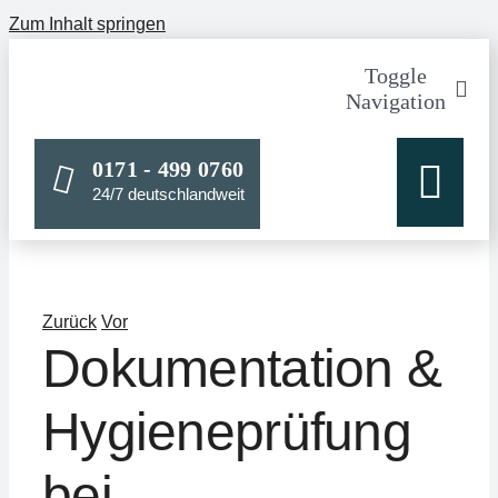
Zum Inhalt springen
Toggle
Navigation
Tatortreini
0171 - 499 0760
24/7 deutschlandweit
Messie-Ent
Spezialrein
Über mich
Zurück
Vor
Dokumentation &
Blog
Hygieneprüfung
Cookie-Rich
bei