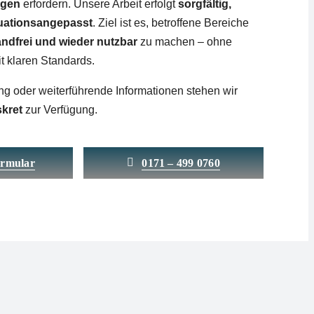
ngen
erfordern. Unsere Arbeit erfolgt
sorgfältig,
ituationsangepasst
. Ziel ist es, betroffene Bereiche
andfrei und wieder nutzbar
zu machen – ohne
it klaren Standards.
ng oder weiterführende Informationen stehen wir
skret
zur Verfügung.
rmular
0171 – 499 0760