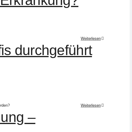
 Erkrankung?
Weiterlesen
is durchgeführt
erden?
Weiterlesen
lung –